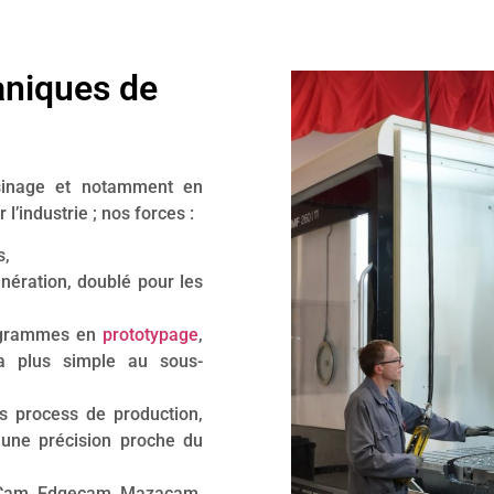
aniques de
sinage et notamment en
’industrie ; nos forces :
s,
nération, doublé pour les
rogrammes en
prototypage
,
a plus simple au sous-
s process de production,
 une précision proche du
d Cam, Edgecam, Mazacam,