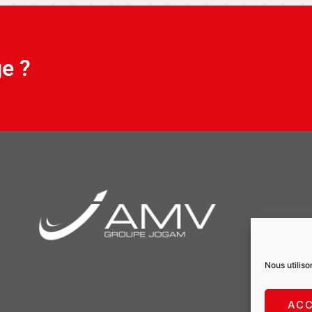
ge ?
Nous utiliso
AC